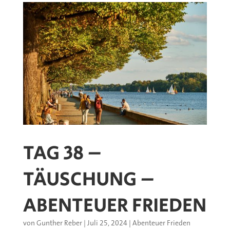
TAG 38 –
TÄUSCHUNG –
ABENTEUER FRIEDEN
von
Gunther Reber
|
Juli 25, 2024
|
Abenteuer Frieden