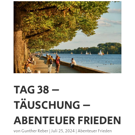
TAG 38 –
TÄUSCHUNG –
ABENTEUER FRIEDEN
von
Gunther Reber
|
Juli 25, 2024
|
Abenteuer Frieden