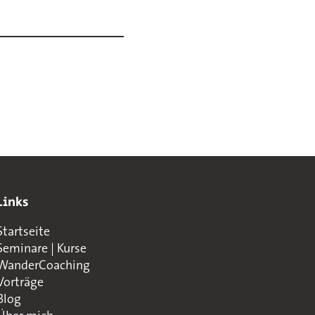
Links
Startseite
Seminare | Kurse
WanderCoaching
Vorträge
Blog