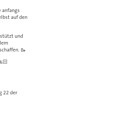
e anfangs
lbst auf den
stützt und
llem
schaffen. 🥾
🙏🏻
g 22 der