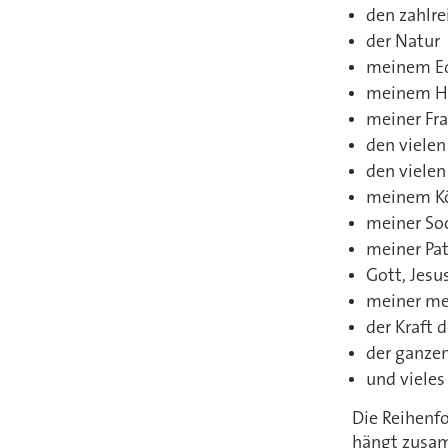
den zahlr
der Natur
meinem E
meinem Ha
meiner Fra
den viele
den vielen
meinem Kö
meiner Soc
meiner Pa
Gott, Jesu
meiner me
der Kraft
der ganzen 
und viele
Die Reihenfo
hängt zusam