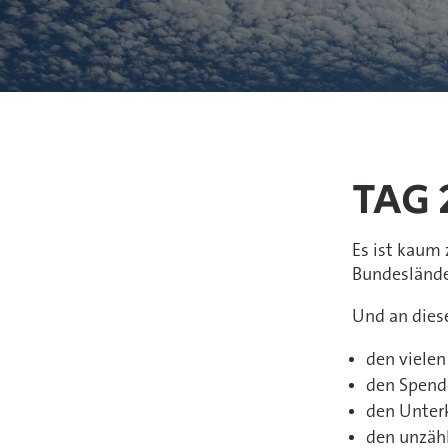
TAG 
Es ist kaum 
Bundesländer
Und an diese
den viele
den Spend
den Unter
den unzäh