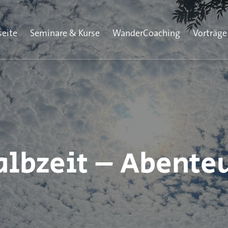
seite
Seminare & Kurse
WanderCoaching
Vorträge
albzeit – Abente